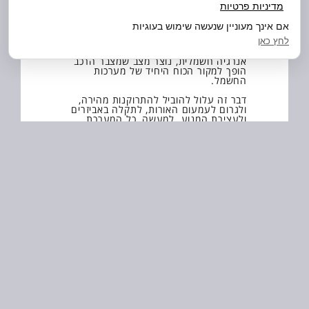
מדיניות פרטיות
לתקלה באלטרנטור יכולה להיות השפעה
אם אינך מעוניין שנעשה שימוש בעוגיות
ישירה על זרימת החשמל בתוך הרכב.
לחץ כאן
מכיוון שהאלטרנטור לא מצליח לייצר מספיק
אנרגיה חשמלית, נוצר מצב שמצבר הרכב
הופך למקור הכוח היחיד של מערכות
החשמל.
דבר זה עלול להוביל להתרוקנות מהירה,
ולגרום לעמעום האורות, לתקלה באביזרים
ולעצירת המנוע. למעשה, כל המערכת
החשמלית של המכונית מסתמכת על תפקוד
תקין של האלטרנטור כדי להבטיח פעולה
חלקה.
איך נימנע מבעיות
כאלה בעתיד?
תחזוקה שוטפת היא המפתח למניעת
תקלות באלטרנטור.
במרכז שירות מאזדה ראשון לציון ממליצים
להקפיד על בדיקות שגרתיות על ידי מכונאי
מוסמך,