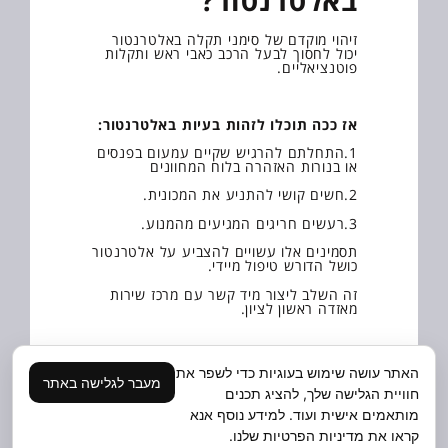
זיהוי מוקדם של סימני תקלה באלטרנטור
יכול לחסוך לבעל הרכב כאבי ראש ותקלות
פוטנציאליים.
אז ככה תוכלו לזהות בעיות באלטרנטור:
1.התחלתם להרגיש שקיים עמעום בפנסים
או בנורות האזהרה בלוח המחוונים
2.חשים קושי להתניע את המכונית.
3.רעשים חריגים המגיעים מהמנוע.
תסמינים אלו עשויים להצביע על אלטרנטור
כושל הדורש טיפול מיידי.
זה השלב ליצור מיד קשר עם מרכז שירות
מאזדה ראשון לציון.
איך התקלה משפיעה
האתר עושה שימוש בעוגיות כדי לשפר את
מעבר לגלישה באתר
חוויית הגלישה שלך, להציג תכנים
תכל׳ס על החשמל
מותאמים אישית ועוד. למידע נוסף אנא
ברכב?
קראו את מדיניות הפרטיות שלנו.