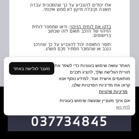
אלו יכולים להצביע על כך שהמכונית עברה
תאונה וקיבלה תיקון לא ממש איכותי.
בדקו את לוחית הזיהוי
: ודאו שמספר לוחית
הזיהוי של הרכב תואם לזה שכתוב
ברישומים.
חוסר התאמה יכול להצביע על כך שהרכב
נגנב או שהמוכר מסתיר מכם משהו.
האתר עושה שימוש בעוגיות כדי לשפר את
בקשו היסטוריית טיפולים:
בקשו מהמוכר
מעבר לגלישה באתר
רישומי היסטוריה של כל הטיפולים שהרכב
חוויית הגלישה שלך, להציג תכנים
עבר לאורך השנים
מותאמים אישית ועוד. למידע נוסף אנא
ובאיזה מוסכים ושימו לב אם יש פערים או אי
קראו את מדיניות הפרטיות שלנו.
סדר בטיפולים.
מדיניות פרטיות
אם אינך מעוניין שנעשה שימוש בעוגיות
לחץ כאן
לסיכום
:
037734845
ההמלצה שלנו כאן במוסך מאזדה ראשון
לציון זה לעבור על כל הטיפים האלה וליישם
אותם אחד אחד.