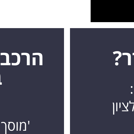
ר?
הרכב 
ב
'מוסך 