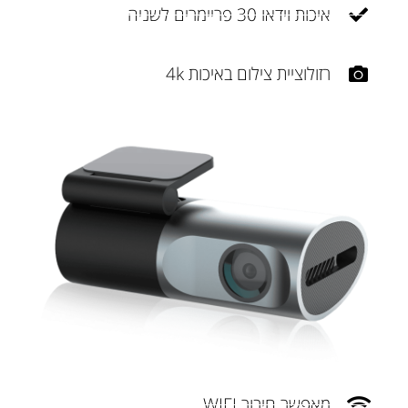
איכות וידאו 30 פריימרים לשניה
רזולוציית צילום באיכות 4k
מאפשר חיבור WIFI